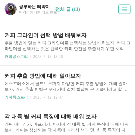
공부하는 삐약이
전체 글 (13)
삐약이의 내맘대로 인포
커피 그라인더 선택 방법 배워보자
추출 방법에 맞는 커피 그라인더를 선택하는 방법 배워보자. 커피 그
라인더를 선택하는 것은 완벽한 커피 한잔을 추출하기 위한 시작이
다. 진한 에스프레소를 선호하던, 푸어오버의 깔끔하고 부드러운 맛
커피콩스토리
2023. 7. 13. 13:28
을 선호하던 추출 방법에 맞는 적합한 그라인더를 사용하는 것이 매
우 중요하다. 커피 추출 경험을 향상하기 위해 이상적인 커피 그라인
더 선택 방법 배워보자. 1. 다양한 종류의 커피 그라인더 이해하기.
커피 추출 방법에 대해 알아보자
손쉽게 구할 수 있는 커피 그라인더의 유형에 대해 이해하는 것이 중
요하다. 일반적으로 '블레이드 그라인더', '버 그라인더', 그리고 '수
에스프레소에서 콜드브루까지 다양한 커피 추출 방법에 대해 알아
동 분쇄기'가 가장 대중적인 3가지 유형이다. 먼저 블레이드 그라인
보자. 커피 추출 방법은 수세기에 걸쳐 발달해 온 예술이라고 할 수
더는 가장 기본적이고 비교적 저렴한 분쇄기이다. 커피 원두를 더 작
있다. 다양한 문화와 지역들에서 커피 원두에서 최고의 맛을 추출하
커피콩스토리
2023. 7. 12. 12:37
은 입자로 자르는 회전 칼날이 특징이다. 금액적으..
는 독특한 방법들을 개발하면서 진화해 왔다. 클래식한 에스프레소
에서부터 트렌디한 콜드브루까지 커피를 추출하는 다양한 방법에
대해 살펴보자. 1. 클래식 에스프레소. 이탈리아에서 시작된 에스프
각 대륙 별 커피 특징에 대해 배워 보자
레소는 카푸치노와 라테와 같이 다양한 대중적인 커피 음료를 만드
는 농축된 커피 음료를 말한다. 이 추출 방법은 높은 압력에서 곱게
라틴 아메리카, 아프리카, 아시아 각 대륙 별 커피 특징에 대해 배워
간 커피 원두에 뜨거운 물을 붓는 것이다. 이렇게 하면 상단에 크레
보자. 커피는 생산되는 각 대륙에 따라서 색과 맛, 향 등 특징이 다르