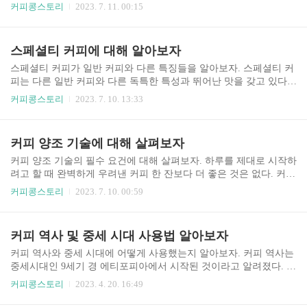
마 층이 있는 풍부하고 풍성한 바디감의 에스프레소 샷이 만들어진
다. 라틴 아메리카의 부드럽고 균형 잡힌 커피부터 아프리마 원두의
커피콩스토리
2023. 7. 11. 00:15
다. 완벽한 에스프레소를 만들기 위해서는 그라인더가 내장된 에스
활기차고 과일 향과 아시아 양조의 풍부한 전통에 이르기까지 지리,
프레소 ..
기후 및 문화가 어떻게 각 대륙의 커피를 특별하게 만드는 고유한 특
성을 만드는지 대륙 별 커피 특징에 관해 알아보자. 1. 라틴 아메리
스페셜티 커피에 대해 알아보자
카: 풍부한 맛의 여행. 라틴 아메리카는 커피 유산으로 유명한 지역
이다. 콜롬비아, 브라질, 과테말라와 같은 나라는 감각을 사로잡는
스페셜티 커피가 일반 커피와 다른 특징들을 알아보자. 스페셜티 커
특별한 커피를 생산한다. 부드러운 바디감과 캐러멜과 초콜릿 향이
피는 다른 일반 커피와 다른 독특한 특성과 뛰어난 맛을 갖고 있다.
어우러진 콜롬비아 커피는 세계적으로 유명하다. 브라질 커피는 고
차별화된 완벽한 커피 한 잔 뒤에 숨은 예술과 과학을 발견하기 위해
커피콩스토리
2023. 7. 10. 13:33
소하고 달콤한 맛이 있어 에스프레소 애호가들에게..
스페셜티 커피를 차별화하는 요소와 양조 기술, 원두 재배 방법에 대
해 알아보자. 1. 스페셜티 커피를 차별화하는 요소. 스페셜티 커피는
일반 커피 그 이상이다. 소싱, 로스팅 및 부르잉에 대한 세심한 접근
커피 양조 기술에 대해 살펴보자
방식을 통해 진정으로 뛰어난 커피 경험을 제공한다. 좋은 재배 조건
으로 유명한 특정 지역에서 공급되는 고품질 아라비카 원두를 골라
커피 양조 기술의 필수 요건에 대해 살펴보자. 하루를 제대로 시작하
서 만든다. 이 원두는 가장 잘 익은 상태에서 수작업을 직접 따서 최
려고 할 때 완벽하게 우려낸 커피 한 잔보다 더 좋은 것은 없다. 커피
적의 맛을 낼 수 있다. 일단 콩이 수확되면 엄격한 로스팅 과정을 거
를 내리는 기술인 커피 양조 기술은 아침 루틴을 새로운 차원으로 끌
커피콩스토리
2023. 7. 10. 00:59
친다. 스페셜티 커피 로스터는 각각의 원두..
어올릴 수 있는 기술이다. 매번 완벽한 커피를 만들기 위해 올바른
원두 선택부터 내리는 기술에 이르기까지 커피 양조 기술의 필수 요
건에 대해 알아보자. 1. 올바른 원두 선택하기. 훌륭한 커피 한 잔을
커피 역사 및 중세 시대 사용법 알아보자
내리기 위해서는 올바른 원두를 선택하는 것부터 시작해야 한다. 원
두를 선택할 때는 원두 품종, 로스트 레벨, 신선도를 고려해야 한다.
커피 역사와 중세 시대에 어떻게 사용했는지 알아보자. 커피 역사는
먼저 커피 원두에는 아라비카와 로부스타 등 다양한 품종이 있다. 아
중세시대인 9세기 경 에티포피아에서 시작된 것이라고 알려졌다. 이
라비카 원두는 섬세한 향미로 유명하며, 로부스타 원두는 더 강렬한
후 15세기까지인 중세시대에 알려지기 시작했다. 우연한 계기로 발
커피콩스토리
2023. 4. 20. 16:49
맛을 제공한다. 다음으로 로스트 레벨을 구..
견되어 지금과는 다른 사용법으로 활용했었다고 한다. 오늘은 커피
역사의 시작과 그 당시 어떻게 사용했는지 알아보자. 1. 커피 역사의